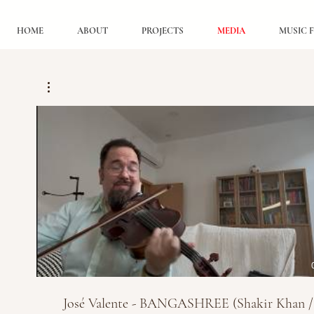
HOME
ABOUT
PROJECTS
MEDIA
MUSIC F
Play Video
José Valente - BANGASHREE (Shakir Khan /