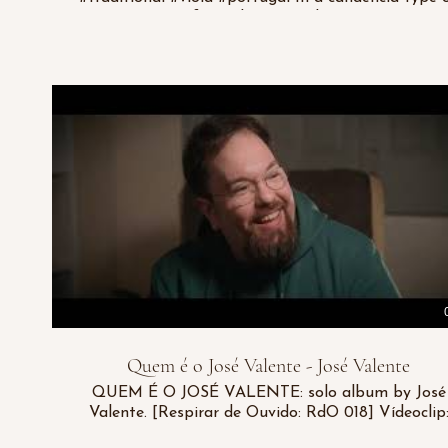
improvisation, for viola. José Valente: arrangemen
and interpretation. O meu pai é Manuel Cuco. O meu
pai é Manuel Cuco. Minha mãe, mãe mãe minha mãe,
mãe mãe minha mãe, Cuca Maria. Meus irmãos
também são Cucos. Meus irmãos também são Cuco
Tudo é é é tudo é é é tudo é uma cucaria. O meu pai
é farmacêutico. O meu pai é farmacêutico. Passa 
vi- vi- vi- passa a vi- vi- vi- passa a vida a fazer
pírulas. Quando me zango com ele, Quando me
zango com ele, Vou à ga- ga- ga- vou à ga- ga- ga
Play Video
vou à gaveta e tiro-lhas. Find out more: SITE :::
https://www.josevalente.com BANDCAMP :::
https://josevalente.bandcamp.com FACEBOOK :::
https://www.facebook.com/valente.musica INSTA ::
https://www.instagram.com/umamusicavalente/
Quem é o José Valente - José Valente
QUEM É O JOSÉ VALENTE: solo album by José
Valente. [Respirar de Ouvido: RdO 018] Vídeoclip:
Edition and filming: Manuel Maio Script: José Valen